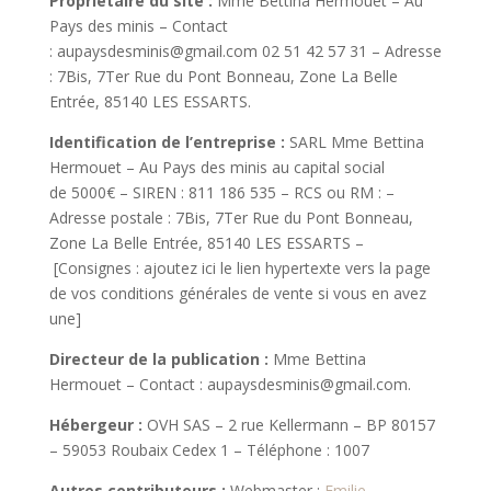
Propriétaire du site :
Mme Bettina Hermouet – Au
Pays des minis
– Contact
:
aupaysdesminis@gmail.com
02 51 42 57 31
– Adresse
:
7Bis, 7Ter Rue du Pont Bonneau, Zone La Belle
Entrée, 85140 LES ESSARTS
.
Identification de l’entreprise :
SARL
Mme Bettina
Hermouet – Au Pays des minis
au capital social
de
5000
€ – SIREN :
811 186 535
– RCS ou RM :
–
Adresse postale :
7Bis, 7Ter Rue du Pont Bonneau,
Zone La Belle Entrée, 85140 LES ESSARTS
–
[Consignes : ajoutez ici le lien hypertexte vers la page
de vos conditions générales de vente si vous en avez
une]
Directeur de la publication :
Mme Bettina
Hermouet
– Contact :
aupaysdesminis@gmail.com
.
Hébergeur :
OVH SAS – 2 rue Kellermann – BP 80157
– 59053 Roubaix Cedex 1 – Téléphone : 1007
Autres contributeurs :
Webmaster :
Emilie